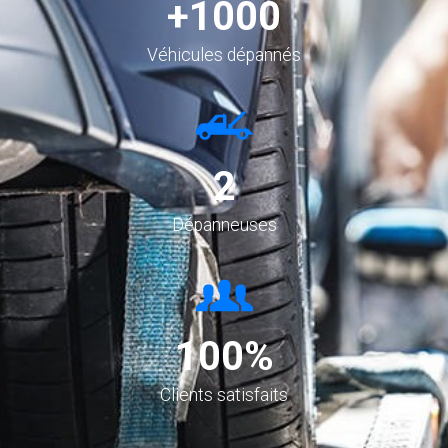
+
1000
Véhicules dépannés
2
Dépanneuses
100
%
Clients satisfaits