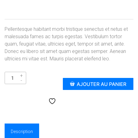
$
35.00
Pellentesque habitant morbi tristique senectus et netus et
malesuada fames ac turpis egestas. Vestibulum tortor
quam, feugiat vitae, ultricies eget, tempor sit amet, ante.
Donec eu libero sit amet quam egestas semper. Aenean
ultricies mi vitae est. Mauris placerat eleifend leo.
AJOUTER AU PANIER
Add to wishlist
Description
Avis (0)