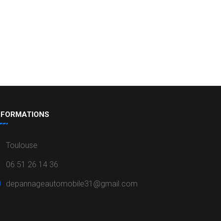
NFORMATIONS
Toulouse
06 51 26 14 36
depannageautomobile31@gmail.com