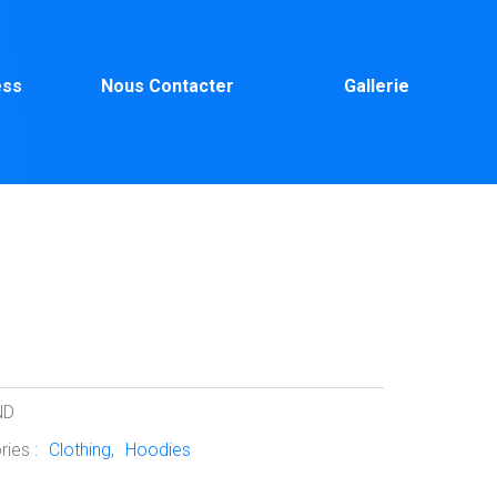
ess
Nous Contacter
Gallerie
p Your Idea
ND
ries :
Clothing
,
Hoodies