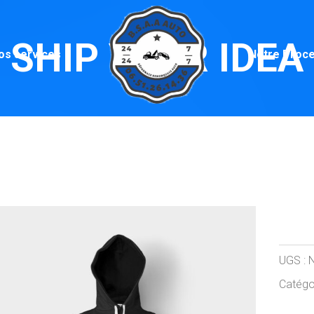
SHIP YOUR IDEA
os services
Notre Proc
Shi
UGS :
Catégo