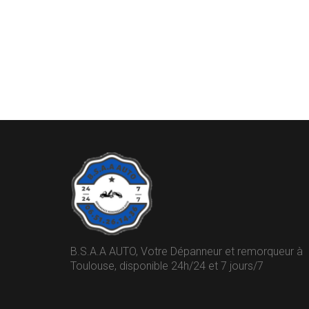
B.S.A.A AUTO, Votre Dépanneur et remorqueur à
Toulouse, disponible 24h/24 et 7 jours/7