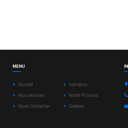
MENU
I
Accueil
à propos
Nos services
Notre Process
Nous Contacter
Gallerie