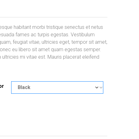
P
0.00
–
$
35.00
l
a
esque habitant morbi tristique senectus et netus
g
esuada fames ac turpis egestas. Vestibulum
quam, feugiat vitae, ultricies eget, tempor sit amet,
e
Donec eu libero sit amet quam egestas semper.
d
ultricies mi vitae est. Mauris placerat eleifend
e
p
or
r
Effacer
i
x
5.00
: