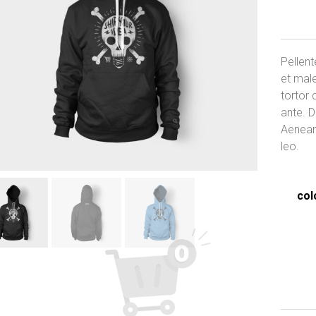
$
3
Pellent
et mal
tortor 
ante. 
Aenean 
leo.
col
$
3