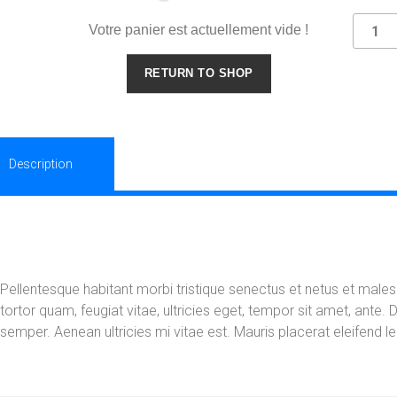
Votre panier est actuellement vide !
RETURN TO SHOP
Description
Avis (0)
Description
Pellentesque habitant morbi tristique senectus et netus et mal
tortor quam, feugiat vitae, ultricies eget, tempor sit amet, ante
semper. Aenean ultricies mi vitae est. Mauris placerat eleifend le