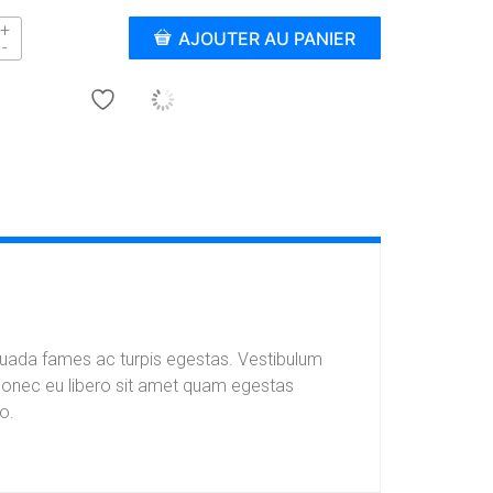
$
AJOUTER AU PANIER
3
0
Add to wishlist
.
0
0
à
$
3
esuada fames ac turpis egestas. Vestibulum
5
. Donec eu libero sit amet quam egestas
.
o.
0
0