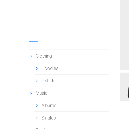
h
ALL
CATEGORIES
Clothing
Hoodies
T-shirts
Music
Albums
Singles