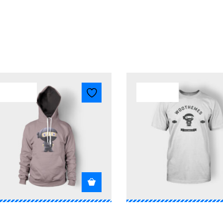
oduits similaires
$
35.00
$
20.00
Patient Ninja
Premium Qualit